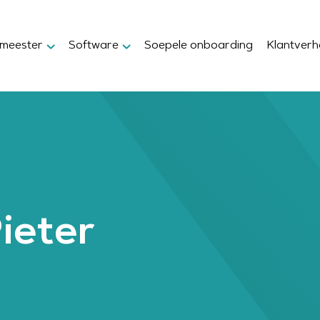
xmeester
Software
Soepele onboarding
Klantverh
ieter
D