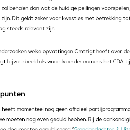
al behalen dan wat de huidige peilingen voorspellen, z
g zijn. Dit geldt zeker voor kwesties met betrekking t
og steeds relevant zijn.
nderzoeken welke opvattingen Omtzigt heeft over dez
zigt bijvoorbeeld als woordvoerder namens het CDA ti
spunten
t heeft momenteel nog geen officieel partijprogramma
 we moeten nog even geduld hebben. Bij de aankondigi
wee documenten gepubliceerd “
Grondgedachten & Uit