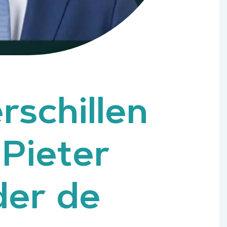
schillen
 Pieter
der de