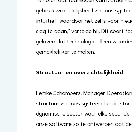
te horen dat teamleden van Metaal Flex
gebruiksvriendelijkheid van ons syste
intuïtief, waardoor het zelfs voor nie
slag te gaan," vertelde hij. Dit soort 
geloven dat technologie alleen waardev
gemakkelijker te maken.
Structuur en overzichtelijkheid
Femke Schampers, Manager Operations 
structuur van ons systeem hen in staat s
dynamische sector waar elke seconde t
onze software zo te ontwerpen dat de